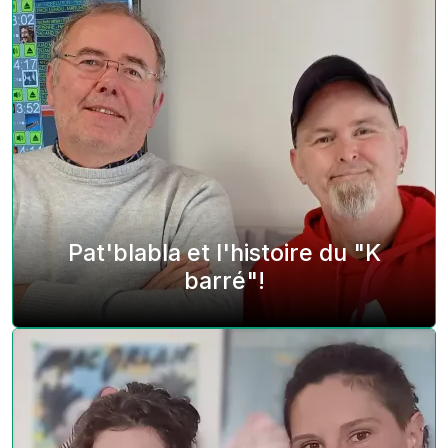
Pat'blabla et l'histoire du "K
barré"!