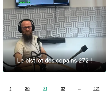
Le bistrot des copains 272 !
1
30
31
32
...
221