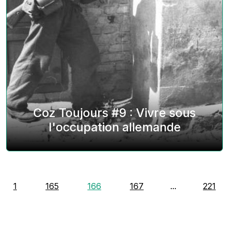
Coz Toujours #9 : Vivre sous
l'occupation allemande
1
165
166
167
...
221