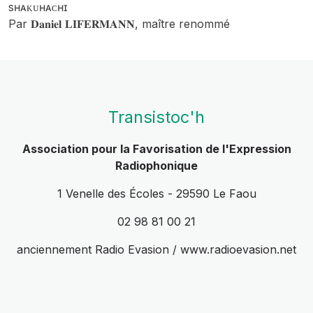
sʜᴀᴋᴜʜᴀᴄʜɪ
Par 𝐃𝐚𝐧𝐢𝐞𝐥 𝐋𝐈𝐅𝐄𝐑𝐌𝐀𝐍𝐍, maître renommé
Transistoc'h
Association pour la Favorisation de l'Expression
Radiophonique
1 Venelle des Écoles - 29590 Le Faou
02 98 81 00 21
anciennement Radio Evasion / www.radioevasion.net