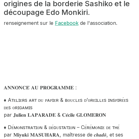
origines de la borderie Sashiko et le
découpage Edo Monkiri.
renseignement sur le
Facebook
de l'association.
𝐀𝐍𝐍𝐎𝐍𝐂𝐄́ 𝐀𝐔 𝐏𝐑𝐎𝐆𝐑𝐀𝐌𝐌𝐄 :
♦️ Aᴛᴇʟɪᴇʀs ᴀʀᴛ ᴅᴜ ᴘᴀᴘɪᴇʀ & ʙᴏᴜᴄʟᴇs ᴅ’ᴏʀᴇɪʟʟᴇs ɪɴsᴘɪʀᴇ́ᴇs
ᴅᴇs ᴏʀɪɢᴀᴍɪs
par 𝐉𝐮𝐥𝐢𝐞𝐧 𝐋𝐀𝐏𝐀𝐑𝐀𝐃𝐄 & 𝐂𝐞́𝐜𝐢𝐥𝐞 𝐆𝐋𝐎𝐌𝐄𝐑𝐎𝐍
♦️ Dᴇ́ᴍᴏɴsᴛʀᴀᴛɪᴏɴ & ᴅᴇ́ɢᴜsᴛᴀᴛɪᴏɴ – Cᴇ́ʀᴇ́ᴍᴏɴɪᴇ ᴅᴇ ᴛʜᴇ́
par 𝐌𝐢𝐲𝐮𝐤𝐢 𝐌𝐀𝐒𝐔𝐇𝐀𝐑𝐀, maîtresse de 𝒄𝒉𝒂𝒅𝒐̂, et ses