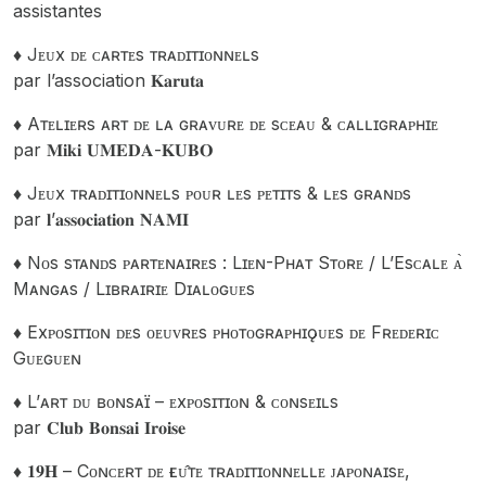
assistantes
♦️ Jᴇᴜx ᴅᴇ ᴄᴀʀᴛᴇs ᴛʀᴀᴅɪᴛɪᴏɴɴᴇʟs
par l’association 𝐊𝐚𝐫𝐮𝐭𝐚
♦️ Aᴛᴇʟɪᴇʀs ᴀʀᴛ ᴅᴇ ʟᴀ ɢʀᴀᴠᴜʀᴇ ᴅᴇ sᴄᴇᴀᴜ & ᴄᴀʟʟɪɢʀᴀᴘʜɪᴇ
par 𝐌𝐢𝐤𝐢 𝐔𝐌𝐄𝐃𝐀-𝐊𝐔𝐁𝐎
♦️ Jᴇᴜx ᴛʀᴀᴅɪᴛɪᴏɴɴᴇʟs ᴘᴏᴜʀ ʟᴇs ᴘᴇᴛɪᴛs & ʟᴇs ɢʀᴀɴᴅs
par 𝐥’𝐚𝐬𝐬𝐨𝐜𝐢𝐚𝐭𝐢𝐨𝐧 𝐍𝐀𝐌𝐈
♦️ Nᴏs sᴛᴀɴᴅs ᴘᴀʀᴛᴇɴᴀɪʀᴇs : Lɪᴇɴ-Pʜᴀᴛ Sᴛᴏʀᴇ / L’Esᴄᴀʟᴇ ᴀ̀
Mᴀɴɢᴀs / Lɪʙʀᴀɪʀɪᴇ Dɪᴀʟᴏɢᴜᴇs
♦️ Exᴘᴏsɪᴛɪᴏɴ ᴅᴇs ᴏᴇᴜᴠʀᴇs ᴘʜᴏᴛᴏɢʀᴀᴘʜɪǫᴜᴇs ᴅᴇ Fʀᴇᴅᴇʀɪᴄ
Gᴜᴇɢᴜᴇɴ
♦️ L’ᴀʀᴛ ᴅᴜ ʙᴏɴsᴀɪ̈ – ᴇxᴘᴏsɪᴛɪᴏɴ & ᴄᴏɴsᴇɪʟs
par 𝐂𝐥𝐮𝐛 𝐁𝐨𝐧𝐬𝐚𝐢 𝐈𝐫𝐨𝐢𝐬𝐞
♦️ 𝟏𝟗𝐇 – Cᴏɴᴄᴇʀᴛ ᴅᴇ ғʟᴜ̂ᴛᴇ ᴛʀᴀᴅɪᴛɪᴏɴɴᴇʟʟᴇ ᴊᴀᴘᴏɴᴀɪsᴇ,