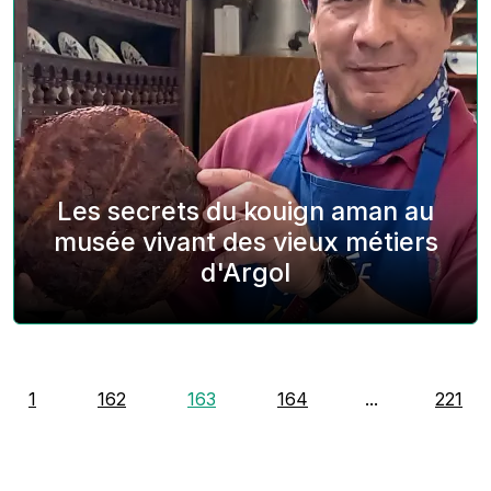
Les secrets du kouign aman au
musée vivant des vieux métiers
d'Argol
1
162
163
164
...
221