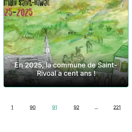
En 2025, la commune de Saint-
Rivoal a cent ans !
1
90
91
92
...
221