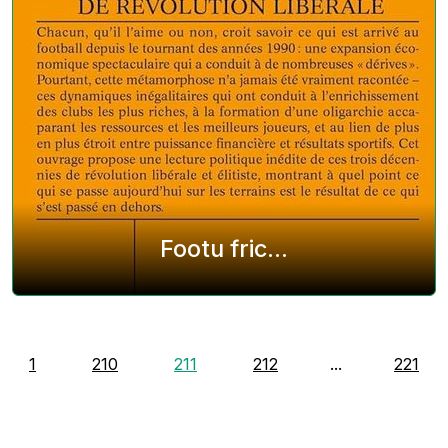
Footu fric...
1
210
211
212
...
221