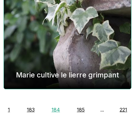
Marie cultive le lierre grimpant
1
183
184
185
...
221