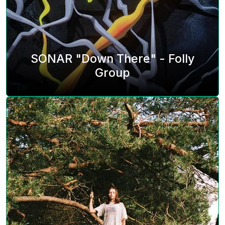
SONAR "Down There" - Folly
Group