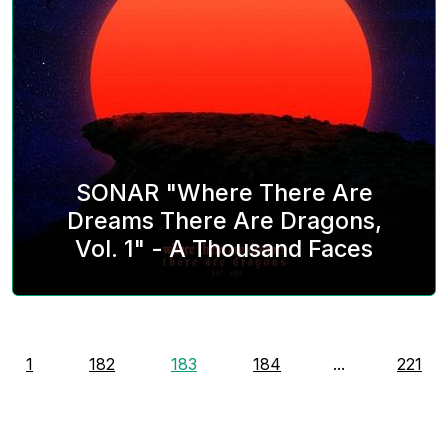
SONAR "Where There Are
Dreams There Are Dragons,
Vol. 1" - A Thousand Faces
1
182
183
184
...
221