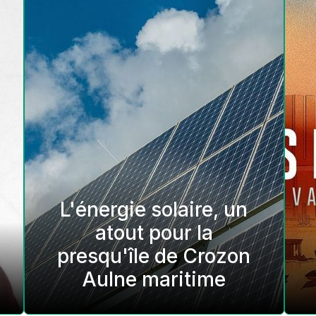
L'énergie solaire, un
atout pour la
presqu'île de Crozon
Aulne maritime