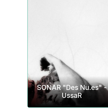
SONAR "Des Nu.es" -
UssaR