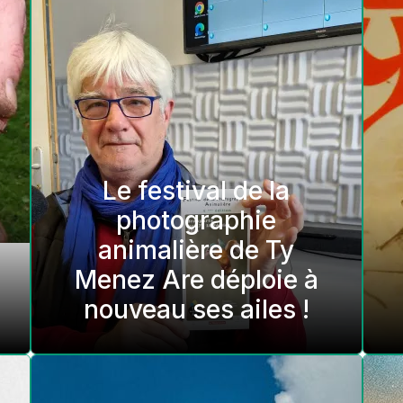
Le festival de la
photographie
animalière de Ty
Menez Are déploie à
nouveau ses ailes !