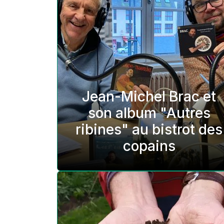
Jean-Michel Brac et
son album "Autres
ribines" au bistrot des
copains