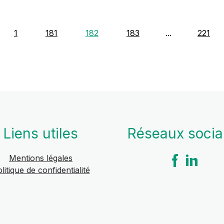
1
181
182
183
...
221
Liens utiles
Réseaux soci
Mentions légales
litique de confidentialité