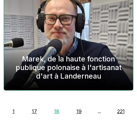
Marek, de la haute fonction
publique polonaise à l'artisanat
d'art à Landerneau
1
17
18
19
...
221