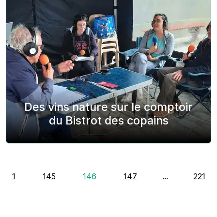
Des vins nature sur le comptoir
du Bistrot des copains
1
145
146
147
...
221