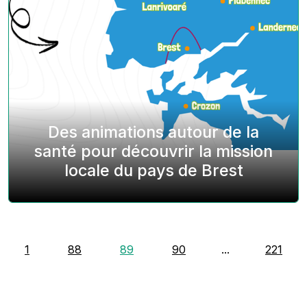
Des animations autour de la
santé pour découvrir la mission
locale du pays de Brest
1
88
89
90
...
221