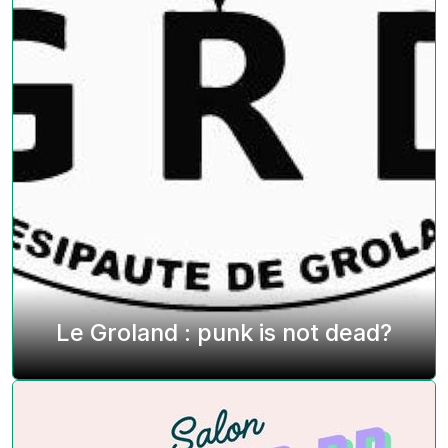
Le Groland : punk is not dead?