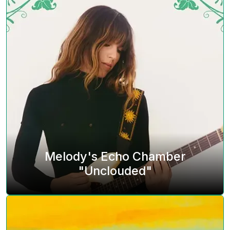
Melody's Echo Chamber
"Unclouded"