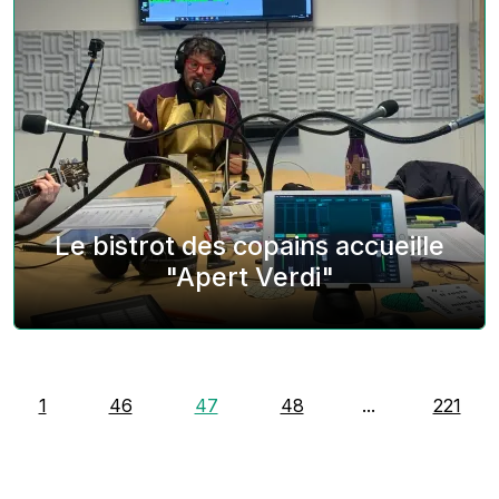
Le bistrot des copains accueille
"Apert Verdi"
1
46
47
48
...
221