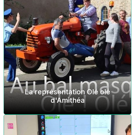
La représentation Olé olé
d'Amithéa