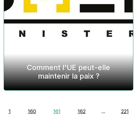
Comment l'UE peut-elle
maintenir la paix ?
1
160
161
162
...
221