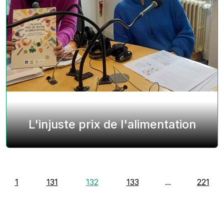
L'injuste prix de l'alimentation
1
131
132
133
...
221