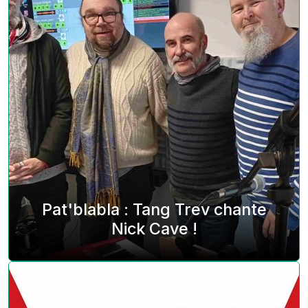
Pat'blabla : Tang Trev chante
Nick Cave !