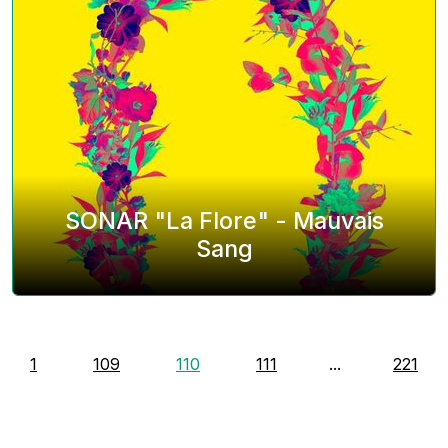
SONAR "La Flore" - Mauvais
Sang
1
109
110
111
...
221