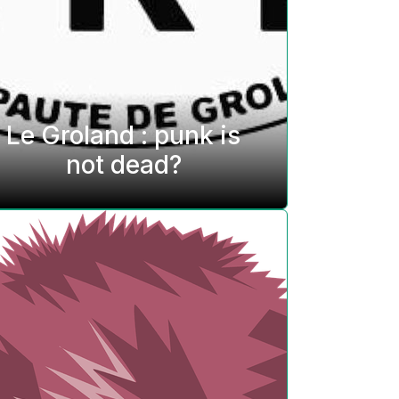
Le Groland : punk is
not dead?