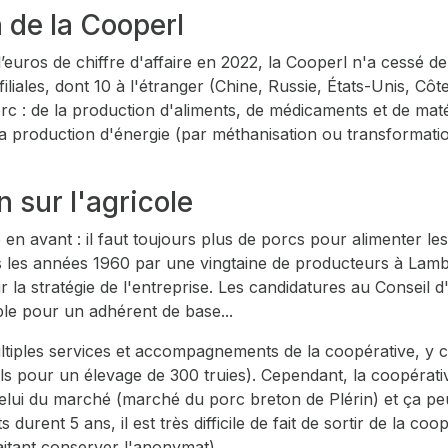
n de la Cooperl
d’euros de chiffre d'affaire en 2022, la Cooperl n'a cessé 
ales, dont 10 à l'étranger (Chine, Russie, États-Unis, Côte d'
porc : de la production d'aliments, de médicaments et de maté
la production d'énergie (par méthanisation ou transformatio
n sur l'agricole
 en avant : il faut toujours plus de porcs pour alimenter les
 les années 1960 par une vingtaine de producteurs à Lamba
la stratégie de l'entreprise. Les candidatures au Conseil d'
ible pour un adhérent de base...
ltiples services et accompagnements de la coopérative, y c
s pour un élevage de 300 truies). Cependant, la coopérativ
lui du marché (marché du porc breton de Plérin) et ça peu
urent 5 ans, il est très difficile de fait de sortir de la co
haitant conserver l'anonymat).