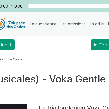
0:00
/
0:00
La quotidienne
Les émissions
La grille
dcast
Télé
 - Voka Gentle
icales) - Voka Gentle
Le trio londonien Voka 