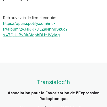
Retrouvez ici le lien d'écoute:
https://open.spotify.com/intl-
fr/album/2vJajJK73iLZakihhbSkug?
si=7QULBvBkSfqpbDUz1VylAg
Transistoc'h
Association pour la Favorisation de l'Expression
Radiophonique