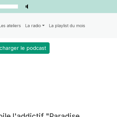
Les ateliers
La radio
La playlist du mois
charger le podcast
le l'addictif "Paradise