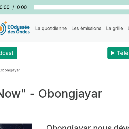
0:00
/
0:00
La quotidienne
Les émissions
La grille
dcast
Télé
 Obongjayar
Now" - Obongjayar
Obongjayar nous dévoi