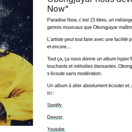
Now"
Paradise Now, c’est 15 titres, un mélan
genres musicaux que Obongjayar maîtrise
L’artiste peut tout faire avec une facili
et encore…
Tout ça, ça nous donne un album hyper fra
touchants et mélodies dansantes. Obong
s’écoute sans modération.
Un album à aller absolument écouter et, 
ici :
Spotify
Deezer
Youtube