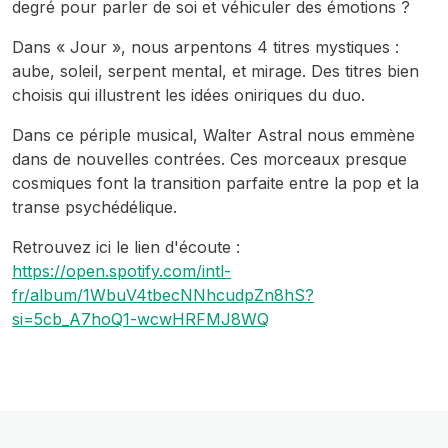
degré pour parler de soi et véhiculer des émotions ?
Dans « Jour », nous arpentons 4 titres mystiques :
aube, soleil, serpent mental, et mirage. Des titres bien
choisis qui illustrent les idées oniriques du duo.
Dans ce périple musical, Walter Astral nous emmène
dans de nouvelles contrées. Ces morceaux presque
cosmiques font la transition parfaite entre la pop et la
transe psychédélique.
Retrouvez ici le lien d'écoute :
https://open.spotify.com/intl-
fr/album/1WbuV4tbecNNhcudpZn8hS?
si=5cb_A7hoQ1-wcwHRFMJ8WQ