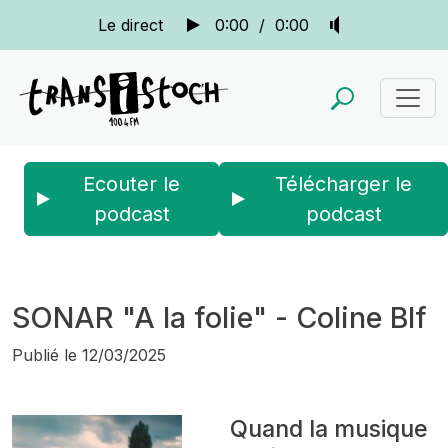
Le direct
0:00
/
0:00
Ecouter le
Télécharger le
podcast
podcast
Accueil
Actus
Sonar
SONAR "A la folie" - Coline Blf
SONAR "A la folie" - Coline Blf
Publié le
12/03/2025
Quand la musique