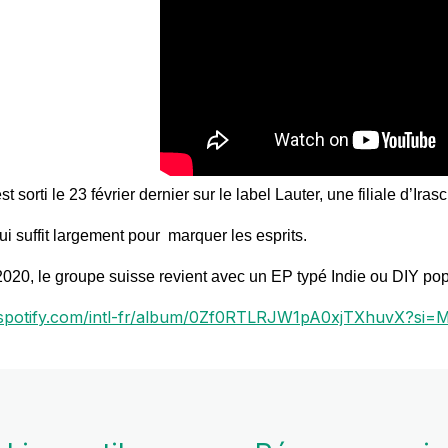
orti le 23 février dernier sur le label Lauter, une filiale d’Iras
ui suffit largement pour marquer les esprits.
2020, le groupe suisse revient avec un EP typé Indie ou DIY pop
n.spotify.com/intl-fr/album/0Zf0RTLRJW1pA0xjTXhuvX?s