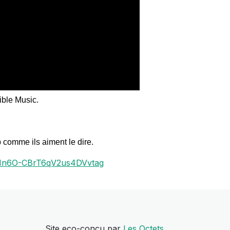
cible Music.
 comme ils aiment le dire.
i=Mn6O-CBrT6qV2us4DVvtag
Site eco-conçu par
Les Octets