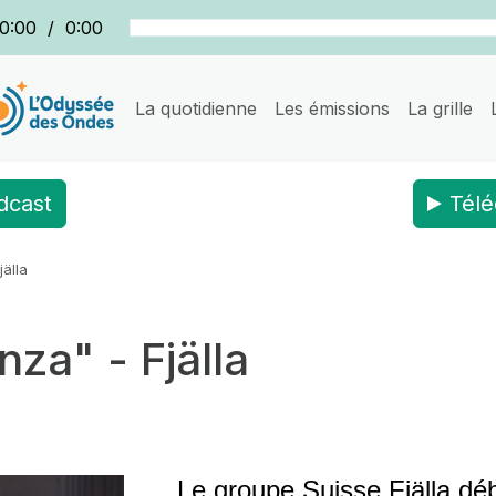
0:00
/
0:00
La quotidienne
Les émissions
La grille
dcast
Télé
älla
a" - Fjälla
Le groupe Suisse Fjälla dé