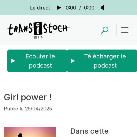
Le direct
0:00
/
0:00
Ecouter le
Télécharger le
podcast
podcast
Accueil
Actus
La quotidienne
Girl power !
Girl power !
Publié le
25/04/2025
Dans cette