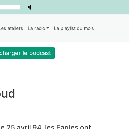
Les ateliers
La radio
La playlist du mois
charger le podcast
oud
 le 25 avril 94, les Eagles ont