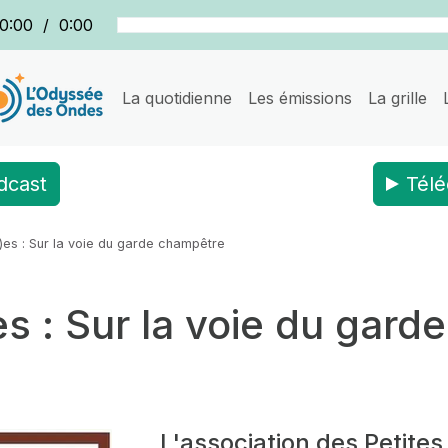
0:00
/
0:00
La quotidienne
Les émissions
La grille
dcast
Télé
)es : Sur la voie du garde champêtre
es : Sur la voie du gar
L'association des Petites