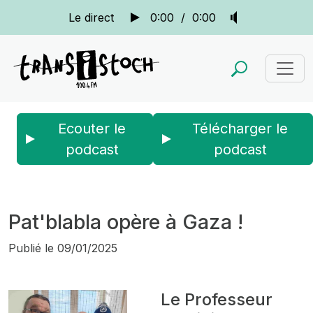
Le direct
0:00
/
0:00
Ecouter le
Télécharger le
podcast
podcast
Accueil
Actus
Pat blabla
Pat'blabla opère à Gaza !
Pat'blabla opère à Gaza !
Publié le
09/01/2025
Le Professeur