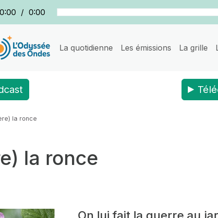
0:00
/
0:00
La quotidienne
Les émissions
La grille
dcast
Télé
ère) la ronce
e) la ronce
On lui fait la guerre au ja