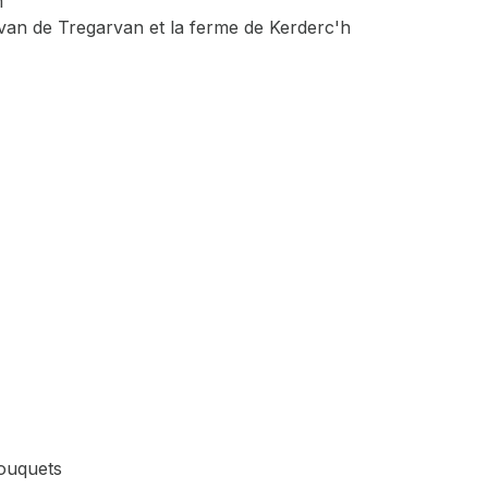
m
an de Tregarvan et la ferme de Kerderc'h
bouquets