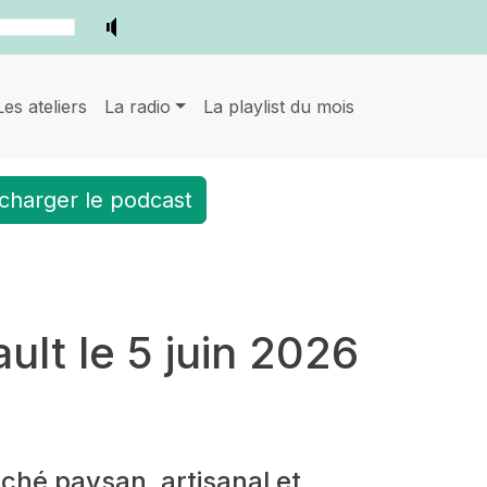
Les ateliers
La radio
La playlist du mois
charger le podcast
lt le 5 juin 2026
rché paysan, artisanal et