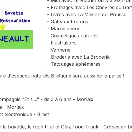
- Miel avec Le Rucher du Menez Ho
- Fromages avec Les Chèvres du Garv
- Livres avec La Maison qui Pousse
- Gâteaux bretons
- Maroquinerie
- Cosmétiques naturels
- Illustrations
- Vannerie
– Broderie avec La Broderik
- Tatouages éphémères
ire d'espaces naturels Bretagne sera aussi de la partie !
ompagnie "Et si..." - de 3 à 6 ans - Morlaix
 - Morlaix
t électronique - Brest
c la buvette, le food truc et Glaz Food Truck - Crêpes en 