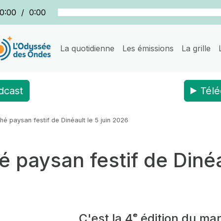
0:00
/
0:00
La quotidienne
Les émissions
La grille
dcast
Télé
é paysan festif de Dinéault le 5 juin 2026
paysan festif de Dinéau
C'est la 4ᵉ édition du ma