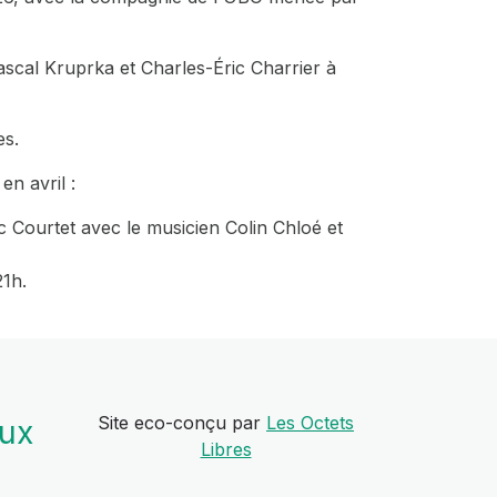
ascal Kruprka et Charles-Éric Charrier à
es.
en avril :
c Courtet avec le musicien Colin Chloé et
21h.
Site eco-conçu par
Les Octets
aux
Libres