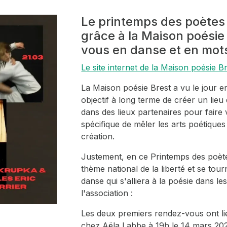
Le printemps des poètes
grâce à la Maison poésie
vous en danse et en mots
Le site internet de la Maison poésie B
La Maison poésie Brest a vu le jour e
objectif à long terme de créer un lieu 
dans des lieux partenaires pour faire v
spécifique de mêler les arts poétique
création.
Justement, en ce Printemps des poète
thème national de la liberté et se tou
danse qui s'alliera à la poésie dans l
l'association :
Les deux premiers rendez-vous ont li
chez Aëla Labbe à 19h le 14 mars 20