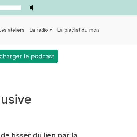
Les ateliers
La radio
La playlist du mois
charger le podcast
lusive
de tisser du lien par la