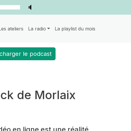
Les ateliers
La radio
La playlist du mois
charger le podcast
ack de Morlaix
déo en ligne est une réalité