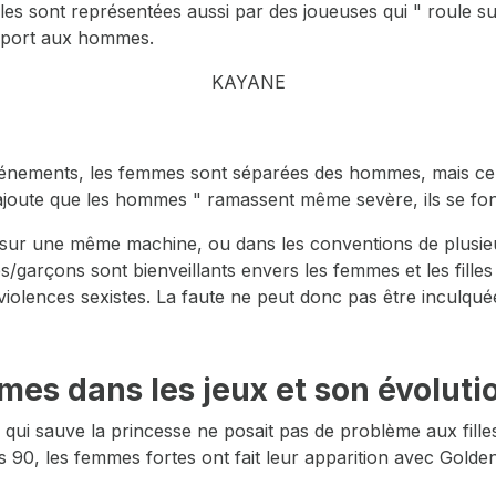
es sont représentées aussi par des joueuses qui " roule sur
pport aux hommes.
KAYANE
vénements, les femmes sont séparées des hommes, mais cela 
e ajoute que les hommes " ramassent même sevère, ils se font l
 sur une même machine, ou dans les conventions de plusieu
garçons sont bienveillants envers les femmes et les filles 
olences sexistes. La faute ne peut donc pas être inculqué
es dans les jeux et son évoluti
l qui sauve la princesse ne posait pas de problème aux fill
es 90, les femmes fortes ont fait leur apparition avec Gold