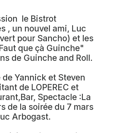
sion le Bistrot
és , un nouvel ami, Luc
ert pour Sancho) et les
Faut que çà Guinche"
ans de Guinche and Roll.
 de Yannick et Steven
itant de LOPEREC et
urant,Bar, Spectacle :La
s de la soirée du 7 mars
Luc Arbogast.