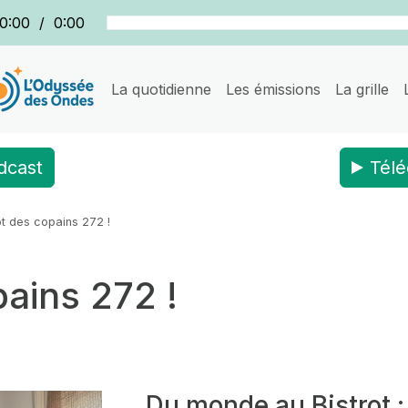
0:00
/
0:00
La quotidienne
Les émissions
La grille
dcast
Télé
ot des copains 272 !
pains 272 !
Du monde au Bistrot :