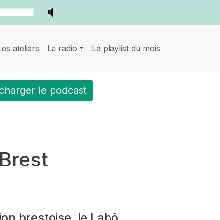
Les ateliers
La radio
La playlist du mois
charger le podcast
 Brest
on brestoise, le Labô