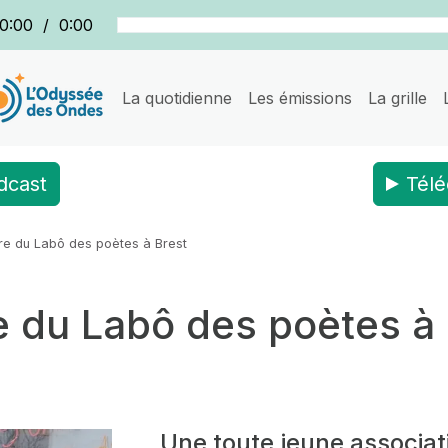
0:00
/
0:00
La quotidienne
Les émissions
La grille
dcast
Télé
bre du Labô des poètes à Brest
e du Labô des poètes à
Une toute jeune associati