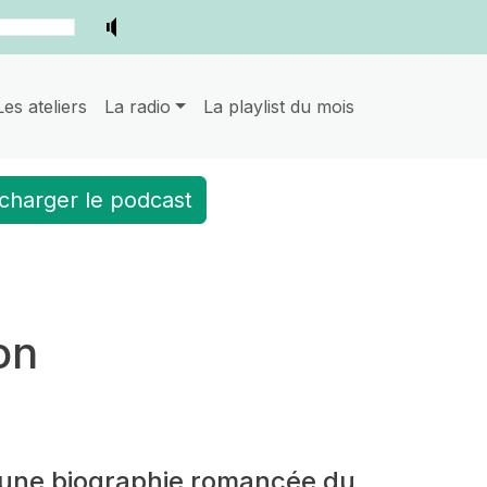
Les ateliers
La radio
La playlist du mois
charger le podcast
on
une biographie romancée du