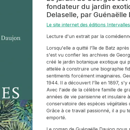
fondateur du jardin exoti
Delaselle, par Guénaëlle 
Le site internet des éditions Intervalle
Lecture d'un extrait par la comédie
Lorsqu'elle a quitté l'île de Batz aprè
s'est vu confier les archives de Georg
créé le jardin botanique exotique qui 
attelée à construire une biographie f
sentiments forcément imaginaires. Geo
1944. Il a découvert l'île en 1897, s'y e
Avec l'aide de la célèbre famille de gra
années de vie parisienne et insulaire à
conservatoire des espèces végétales 
Grâce à ce travail passionné, il a pu t
emporté.
Le roman de Guénaëlle Daujon nous rac