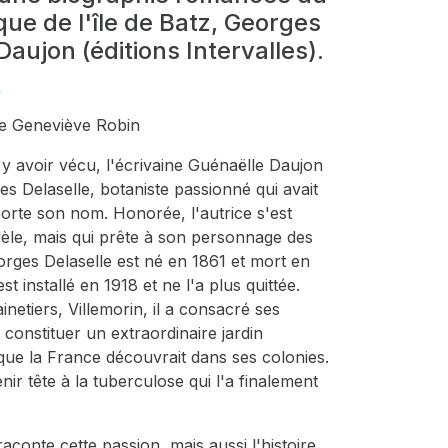
que de l'île de Batz, Georges
Daujon (éditions Intervalles).
s
nne Geneviève Robin
s y avoir vécu, l'écrivaine Guénaëlle Daujon
es Delaselle, botaniste passionné qui avait
porte son nom. Honorée, l'autrice s'est
idèle, mais qui prête à son personnage des
rges Delaselle est né en 1861 et mort en
st installé en 1918 et ne l'a plus quittée.
inetiers, Villemorin, il a consacré ses
 constituer un extraordinaire jardin
que la France découvrait dans ses colonies.
enir tête à la tuberculose qui l'a finalement
onte cette passion, mais aussi l'histoire