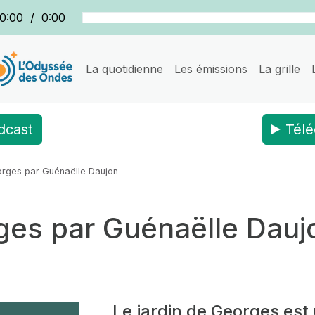
0:00
/
0:00
La quotidienne
Les émissions
La grille
dcast
Télé
orges par Guénaëlle Daujon
rges par Guénaëlle Dauj
Le jardin de Georges
est 