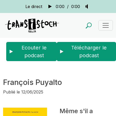
Le direct
0:00
/
0:00
Ecouter le
Télécharger le
podcast
podcast
Accueil
Actus
Le bistrot des copains
François Puyalto
François Puyalto
Publié le
12/06/2025
Même s'il a