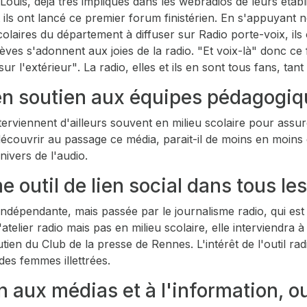
-Louis, déjà très impliqués dans les webradios de leurs éta
t ils ont lancé ce premier forum finistérien. En s'appuyant 
olaires du département à diffuser sur Radio porte-voix, ils
èves s'adonnent aux joies de la radio. "Et voix-là" donc ce
sur l'extérieur"
. La radio, elles et ils en sont tous fans, ta
 en soutien aux équipes pédagogi
erviennent d'ailleurs souvent en milieu scolaire pour assur
ait découvrir au passage ce média, parait-il de moins en moi
ivers de l'audio.
outil de lien social dans tous les
 indépendante, mais passée par le journalisme radio, qui es
'atelier radio mais pas en milieu scolaire, elle interviendr
ien du Club de la presse de Rennes. L'intérêt de l'outil ra
 des femmes illettrées.
on aux médias et à l'information, o