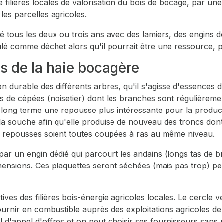
 filières locales de valorisation du bois de bocage, par un
 les parcelles agricoles.
lé tous les deux ou trois ans avec des lamiers, des engins 
ûlé comme déchet alors qu'il pourrait être une ressource, 
is de la haie bocagère
on durable des différents arbres, qu'il s'agisse d'essences 
 de cépées (noisetier) dont les branches sont régulièrement
le long terme une repousse plus intéressante pour la produc
la souche afin qu'elle produise de nouveau des troncs dont
les repousses soient toutes coupées à ras au même niveau.
ar un engin dédié qui parcourt les andains (longs tas de b
mensions. Ces plaquettes seront séchées (mais pas trop) pe
tives des filières bois-énergie agricoles locales. Le cercle 
ournir en combustible auprès des exploitations agricoles de 
 d'appel d'offres et on peut choisir ses fournisseurs sans