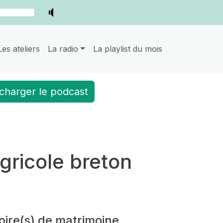
Les ateliers
La radio
La playlist du mois
charger le podcast
gricole breton
oire(s) de matrimoine