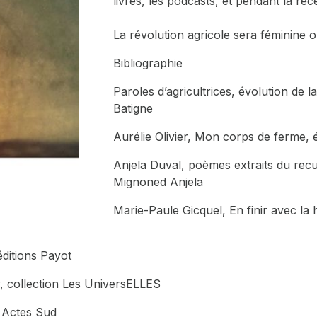
livres, les podcasts, et pendant la réc
La révolution agricole sera féminine o
Bibliographie
Paroles d’agricultrices, évolution de la
Batigne
Aurélie Olivier,
Mon corps de ferme
,
Anjela Duval, poèmes extraits du rec
Mignoned Anjela
Marie-Paule Gicquel,
En finir avec la
éditions Payot
r, collection Les UniversELLES
, Actes Sud