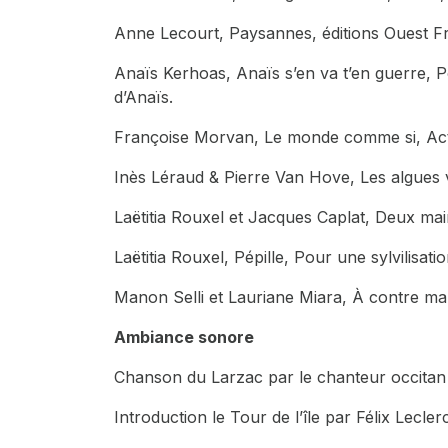
Anne Lecourt,
Paysannes
, éditions Ouest 
Anaïs Kerhoas,
Anaïs s’en va t’en guerre
, P
d’Anaïs.
Françoise Morvan,
Le monde comme si
, Ac
Inès Léraud & Pierre Van Hove,
Les algues v
Laëtitia Rouxel et Jacques Caplat,
Deux main
Laëtitia Rouxel, Pépille,
Pour une sylvilisati
Manon Selli et Lauriane Miara,
À contre maré
Ambiance sonore
Chanson du Larzac par le chanteur occitan 
Introduction le Tour de l’île par Félix Lecler