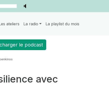
Les ateliers
La radio
La playlist du mois
charger le podcast
Foenkinos
silience avec