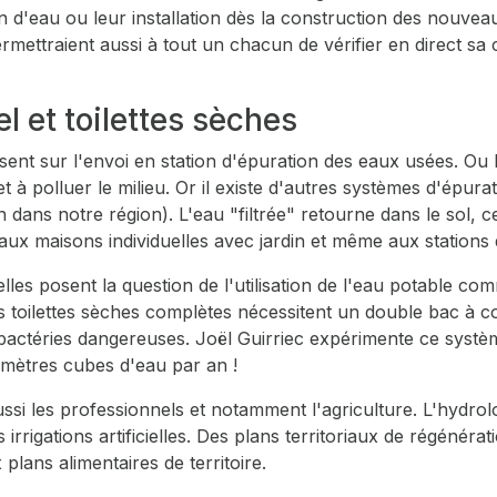
n d'eau ou leur installation dès la construction des nouvea
mettraient aussi à tout un chacun de vérifier en direct sa
l et toilettes sèches
nt sur l'envoi en station d'épuration des eaux usées. Ou bie
et à polluer le milieu. Or il existe d'autres systèmes d'épura
dans notre région). L'eau "filtrée" retourne dans le sol, ce
aux maisons individuelles avec jardin et même aux stations 
 elles posent la question de l'utilisation de l'eau potable 
s toilettes sèches complètes nécessitent un double bac à c
bactéries dangereuses. Joël Guirriec expérimente ce systè
mètres cubes d'eau par an !
i les professionnels et notamment l'agriculture. L'hydrolog
irrigations artificielles. Des plans territoriaux de régénéra
x plans alimentaires de territoire.