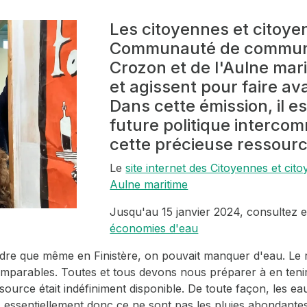
Les citoyennes et citoyen
Communauté de communes
Crozon et de l'Aulne mar
et agissent pour faire ava
Dans cette émission, il es
future politique interc
cette précieuse ressour
Le
site internet des Citoyennes et cit
Aulne maritime
Jusqu'au 15 janvier 2024, consultez 
économies d'eau
re que même en Finistère, on pouvait manquer d'eau. Le r
omparables. Toutes et tous devons nous préparer à en teni
essource était indéfiniment disponible. De toute façon, les 
e) essentiellement donc ce ne sont pas les pluies abondant