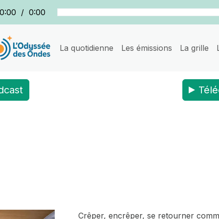
0:00
/
0:00
La quotidienne
Les émissions
La grille
dcast
Télé
Crêper, encrêper, se retourner comme