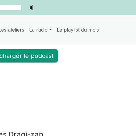
Les ateliers
La radio
La playlist du mois
charger le podcast
es Dragi-zan