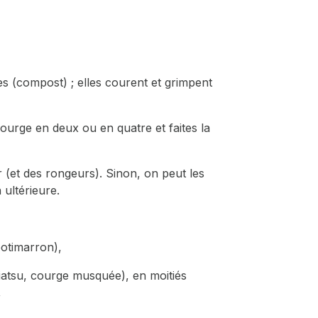
es (compost) ; elles courent et grimpent
courge en deux ou en quatre et faites la
r (et des rongeurs). Sinon, on peut les
ultérieure.
potimarron),
iatsu, courge musquée), en moitiés
,