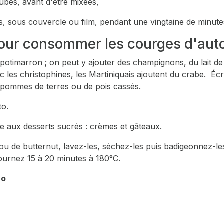
ubes, avant d'être mixées,
s, sous couvercle ou film, pendant une vingtaine de minute
 pour consommer les courges d'au
e potimarron ; on peut y ajouter des champignons, du lait d
c les christophines, les Martiniquais ajoutent du crabe. Éc
pommes de terres ou de pois cassés.
to.
se aux desserts sucrés : crèmes et gâteaux.
u de butternut, lavez-les, séchez-les puis badigeonnez-les 
fournez 15 à 20 minutes à 180°C.
co