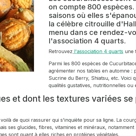
on compte 800 espèces.
saisons où elles s'épan
la célèbre citrouille d'H
menu dans ce rendez-vou
l'association 4 quarts.
Retrouvez
l'association 4 quarts
une f
Parmi les 800 espèces de
Cucurbitac
agrémenter nos tables en automne : p
Sucrine du Berry, Shiatsu, etc. Voici 
qualités gustatives, nutritionnelles ou 
s et dont les textures variées se 
oilà de quoi rassurer qui s'inquiète pour sa ligne. La courg
mais ses glucides, fibres, vitamines et minéraux, notamment
rges sont quant à elles riches en protéines végétales.