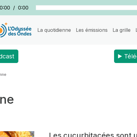
0:00
/
0:00
La quotidienne
Les émissions
La grille
dcast
Télé
mne
mne
Les cucurbitacées sont u