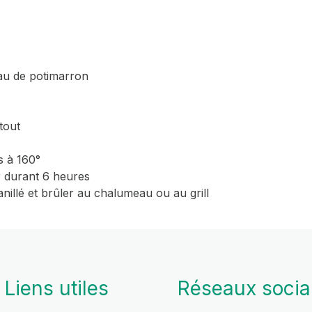
au de potimarron
 tout
s à 160°
ur durant 6 heures
nillé et brûler au chalumeau ou au grill
Liens utiles
Réseaux soci