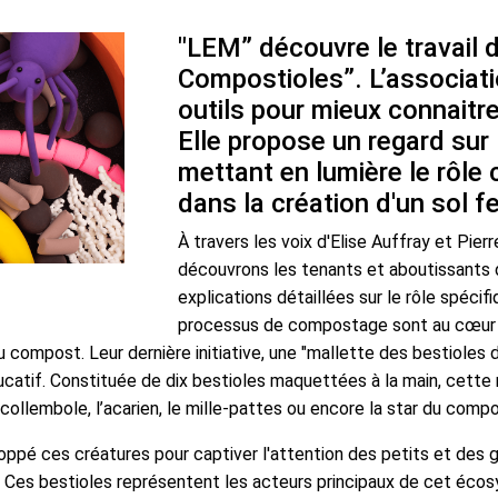
"LEM” découvre le travail d
Compostioles”. L’associat
outils pour mieux connaitr
Elle propose un regard su
mettant en lumière le rôle 
dans la création d'un sol fe
À travers les voix d'Elise Auffray et Pier
découvrons les tenants et aboutissants
explications détaillées sur le rôle spéci
processus de compostage sont au cœur de
ompost. Leur dernière initiative, une "mallette des bestioles
atif. Constituée de dix bestioles maquettées à la main, cette ma
llembole, l’acarien, le mille-pattes ou encore la star du compos
pé ces créatures pour captiver l'attention des petits et des 
t. Ces bestioles représentent les acteurs principaux de cet éco