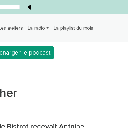
Les ateliers
La radio
La playlist du mois
charger le podcast
lher
e Bistrot recevait Antoine