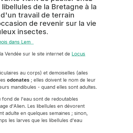
 libellules de la Bretagne à la
 d'un travail de terrain
ccasion de revenir sur la vie
uleux insectes.
 mois dans Lem
 la Vendée
sur le site internet de
Locus
iculaires au corps) et demoiselles (ailes
des
odonates
; elles doivent le nom de leur
leurs mandibules - quand elles sont adultes.
u fond de l'eau sont de redoutables
nage d'Alien. Les libellules en dévorent
ient adulte en quelques semaines ; sinon,
ps les larves que les libellules d'eau