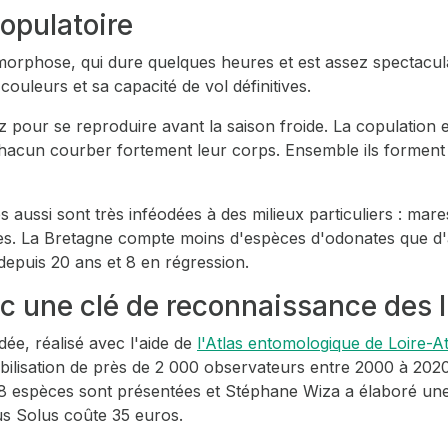
opulatoire
morphose, qui dure quelques heures et est assez spectaculai
ouleurs et sa capacité de vol définitives.
 pour se reproduire avant la saison froide. La copulation est
t chacun courber fortement leur corps. Ensemble ils forme
s aussi sont très inféodées à des milieux particuliers : mare
es. La Bretagne compte moins d'espèces d'odonates que d'aut
depuis 20 ans et 8 en régression.
c une clé de reconnaissance des l
ndée,
réalisé avec l'aide de
l'Atlas entomologique de Loire-A
bilisation de près de 2 000 observateurs entre 2000 à 202
8 espèces sont présentées et Stéphane Wiza a élaboré une c
cus Solus coûte 35 euros.