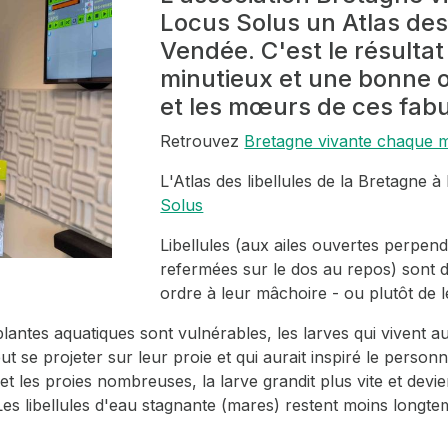
Locus Solus un
Atlas des
Vendée
. C'est le résultat
minutieux et une bonne o
et les mœurs de ces fab
Retrouvez
Bretagne vivante chaque
L
'Atlas des libellules de la Bretagne à
Solus
Libellules (aux ailes ouvertes perpend
refermées sur le dos au repos) sont 
ordre à leur mâchoire - ou plutôt de 
lantes aquatiques sont vulnérables, les larves qui vivent a
ut se projeter sur leur proie et qui aurait inspiré le person
 et les proies nombreuses, la larve grandit plus vite et dev
Les libellules d'eau stagnante (mares) restent moins longtem