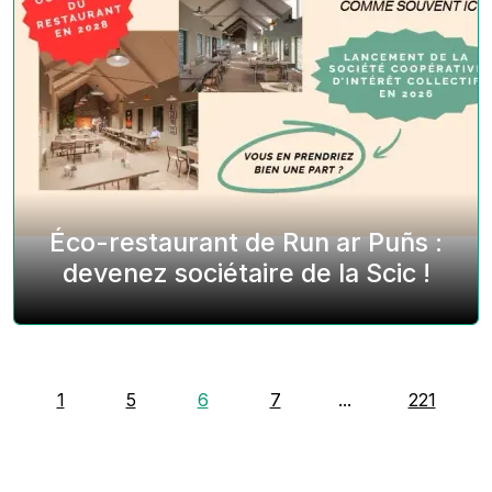
Éco-restaurant de Run ar Puñs :
devenez sociétaire de la Scic !
1
5
6
7
...
221