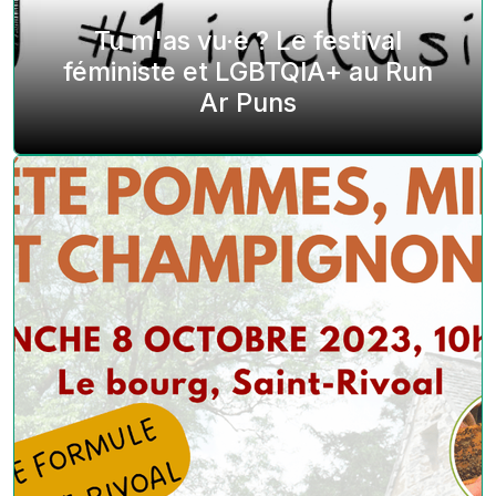
Tu m'as vu·e ? Le festival
féministe et LGBTQIA+ au Run
Ar Puns